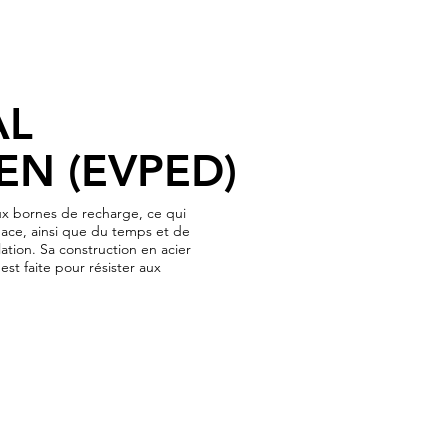
AL
EN (EVPED)
ux bornes de recharge, ce qui
ace, ainsi que du temps et de
ation. Sa construction en acier
st faite pour résister aux