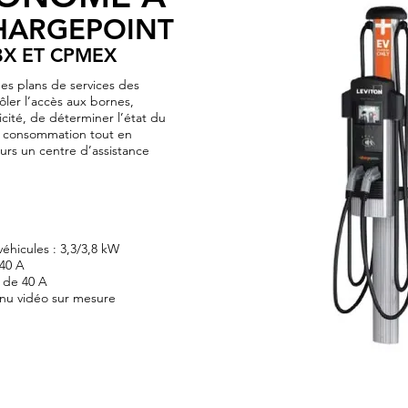
HARGEPOINT
BX ET CPMEX
es plans de services des
ôler l’accès aux bornes,
licité, de déterminer l’état du
e consommation tout en
urs un centre d’assistance
 véhicules : 3,3/3,8 kW
 40 A
 de 40 A
enu vidéo sur mesure