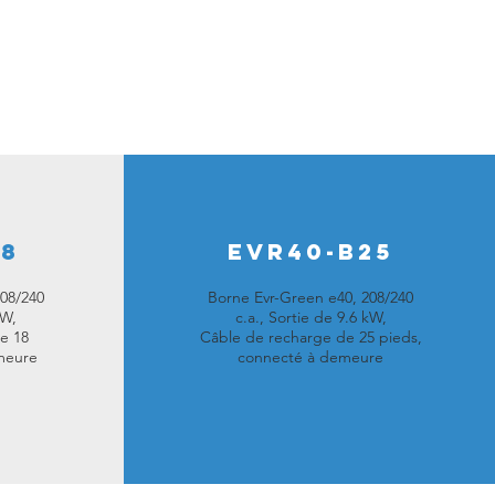
18
EVR40-B25
08/240
Borne Evr-Green e40, 208/240
kW,
c.a., Sortie de 9.6 kW,
e 18
Câble de recharge de 25 pieds,
meure
connecté à demeure