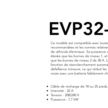
EVP32
Ce modèle est compatible avec toutes
recommandées et les normes relative
de véhicule électrique. Sa puissance d
élevée que les bornes de niveau 1, e
que les bornes de niveau 2 de 30 A.
fonction de réenclenchement automat
défaillance mineure, ce qui réduit les 
route avec une batterie faiblement c
Câble de recharge de 18 ou 25 pieds
Intensité : 32 A
Tension : 208/240 V
Puissance : 7,7 kW