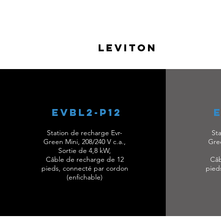
Leviton
EVBL2-P12
Station de recharge Evr-
Sta
Green Mini, 208/240 V c.a.,
Gree
Sortie de 4,8 kW,
Câble de recharge de 12
Câb
pieds, connecté par cordon
pied
(enfichable)