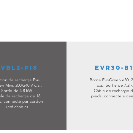
EVBL2-P18
EVR30-B
tion de recharge Evr-
Borne Evr-Green e30, 2
n Mini, 208/240 V c.a.,
c.a., Sortie de 7.2 
Sortie de 4,8 kW,
Câble de recharge d
le de recharge de 18
pieds, connecté à de
s, connecté par cordon
(enfichable)