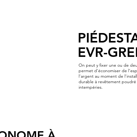
PIÉDEST
EVR-GRE
On peut y fixer une ou de de
permet d’économiser de l’esp
l’argent au moment de l’install
durable à revêtement poudré e
intempéries.
TONOME À